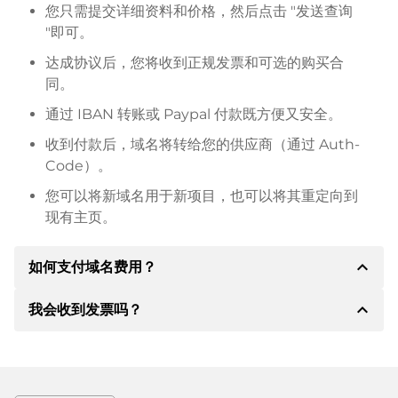
您只需提交详细资料和价格，然后点击 "发送查询
"即可。
达成协议后，您将收到正规发票和可选的购买合
同。
通过 IBAN 转账或 Paypal 付款既方便又安全。
收到付款后，域名将转给您的供应商（通过 Auth-
Code）。
您可以将新域名用于新项目，也可以将其重定向到
现有主页。
expand_less
如何支付域名费用？
expand_less
我会收到发票吗？
达成协议后，房东将通知您付款细节。房主随后会向您
提供 SEPA 银行的详细信息，如果需要，还可以提供
Paypal 或其他付款方式。
是的，卖方会向您寄送正规发票。如果购买价格较高，
您还会根据要求收到一份额外的购买合同。
转账时请务必注明域名和发票号码。