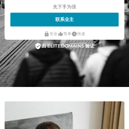
先下手为强
联系业主
lock
thumb_up_alt
watch_later
安全
简单
快速
verified_user
由 ELITEDOMAINS 验证